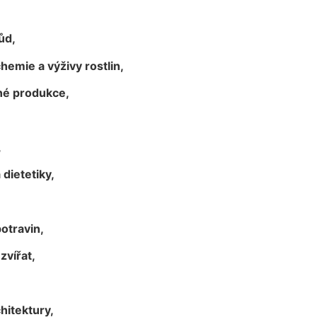
ůd,
emie a výživy rostlin,
nné produkce,
,
 dietetiky,
otravin,
zvířat,
hitektury,