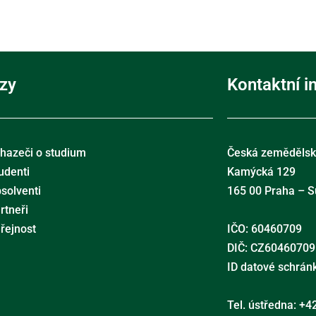
zy
Kontaktní 
hazeči o studium
Česká zemědělská
udenti
Kamýcká 129
solventi
165 00 Praha – S
rtneři
řejnost
IČO: 60460709
DIČ: CZ60460709
ID datové schrán
Tel. ústředna: +