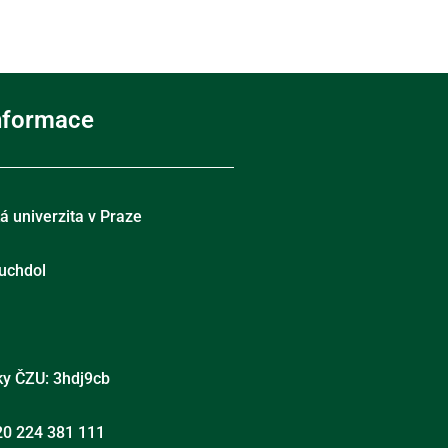
informace
 univerzita v Praze
uchdol
ky ČZU: 3hdj9cb
420 224 381 111